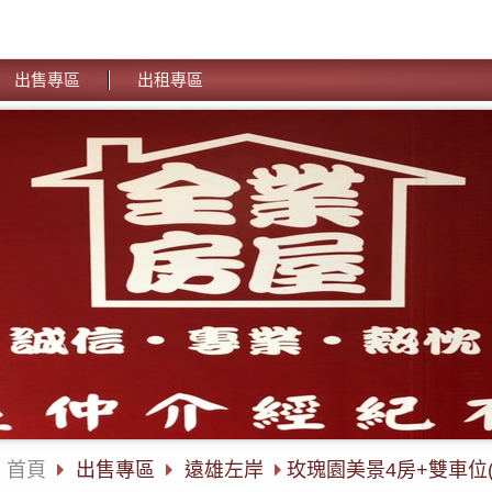
出售專區
出租專區
首頁
出售專區
遠雄左岸
玫瑰園美景4房+雙車位(7