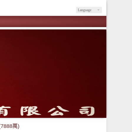
Language
888萬)